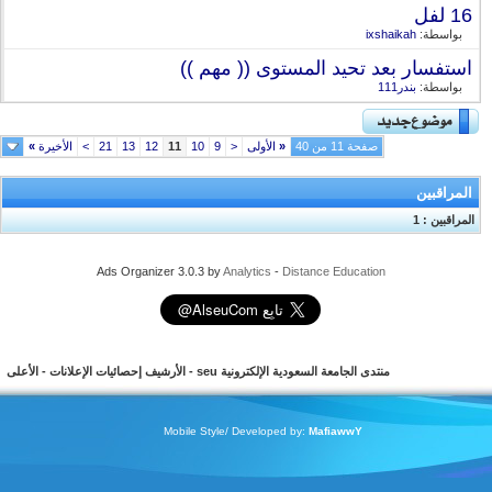
16 لفل
بواسطة:
ixshaikah
استفسار بعد تحيد المستوى (( مهم ))
بواسطة:
بندر111
صفحة 11 من 40
«
الأولى
<
9
10
11
12
13
21
>
الأخيرة
»
المراقبين
المراقبين : 1
Ads Organizer 3.0.3 by
Analytics
-
Distance Education
منتدى الجامعة السعودية الإلكترونية seu
-
الأرشيف
إحصائيات الإعلانات
-
الأعلى
Mobile Style/ Developed by:
MafiawwY