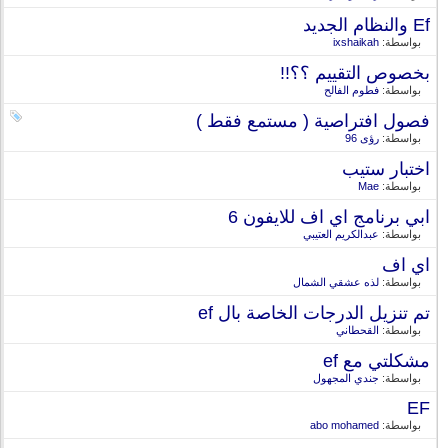
Ef والنظام الجديد
بواسطة:
ixshaikah
بخصوص التقييم ؟؟!!
بواسطة:
فطوم الفالح
فصول افتراصية ( مستمع فقط )
بواسطة:
رؤى 96
اختبار ستيب
بواسطة:
Mae
ابي برنامج اي اف للايفون 6
بواسطة:
عبدالكريم العتيبي
اي اف
بواسطة:
لذه عشقي الشمال
تم تنزيل الدرجات الخاصة بال ef
بواسطة:
القحطاني
مشكلتي مع ef
بواسطة:
جندي المجهول
EF
بواسطة:
abo mohamed