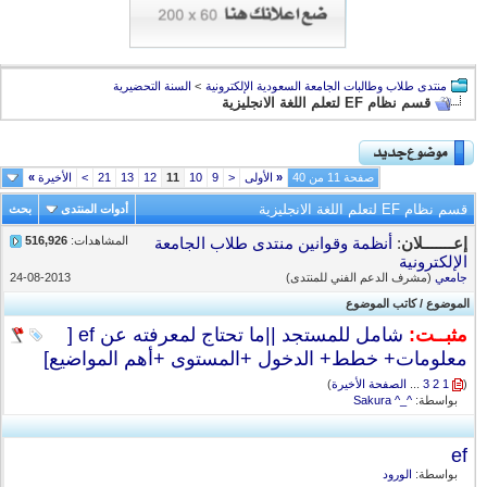
منتدى طلاب وطالبات الجامعة السعودية الإلكترونية
>
السنة التحضيرية
قسم نظام EF لتعلم اللغة الانجليزية
صفحة 11 من 40
«
الأولى
<
9
10
11
12
13
21
>
الأخيرة
»
قسم نظام EF لتعلم اللغة الانجليزية
أدوات المنتدى
بحث
المشاهدات:
516,926
إعـــــــلان
:
أنظمة وقوانين منتدى طلاب الجامعة
الإلكترونية
جامعي
(مشرف الدعم الفني للمنتدى)
24-08-2013
الموضوع
/
كاتب الموضوع
مثبــت:
شامل للمستجد ||ما تحتاج لمعرفته عن ef [
معلومات+ خطط+ الدخول +المستوى +أهم المواضيع]
(
1
2
3
...
الصفحة الأخيرة
)
بواسطة:
^_^ Sakura
ef
بواسطة:
الورود