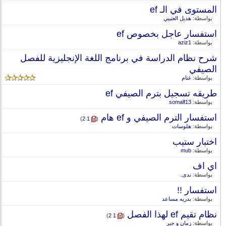
المستوى في الـ ef
بواسطة:
هديل العتيبي
استفسار عاجل بخصوص ef
بواسطة:
aziz1
شرح نظام الدراسة في برنامج اللغة الإنجليزية للفصل
الصيفي
بواسطة:
غنام
طريقه تسجيل بترم الصيفي ef
بواسطة:
somalf13
استفسار الترم الصيفي و ef هام
‏
)
2
1
(
بواسطة:
هلوسات
اختبار ستيب
بواسطة:
mub
اي اف
بواسطة:
ندى.
استفسار !!
بواسطة:
بدريه مساعد
نظام تقيم ef لهذا الفصل
‏
)
2
1
(
بواسطة:
زمان و جبر