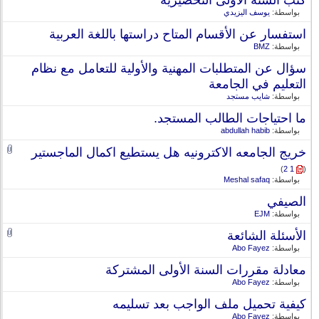
كتب السنة الاولى التحضيرية
بواسطة:
يوسف اليزيدي
استفسار عن الأقسام المتاح دراستها باللغة العربية
بواسطة:
BMZ
سؤال عن المتطلبات المهنية والأولية للتعامل مع نظام
التعليم في الجامعة
بواسطة:
شايب مستجد
ما احتياجات الطالب المستجد.
بواسطة:
abdullah habib
خريج الجامعه الاكترونيه هل يستطيع اكمال الماجستير
)
2
1
(
بواسطة:
Meshal safaq
الصيفي
بواسطة:
EJM
الأسئلة الشائعة
بواسطة:
Abo Fayez
معادلة مقررات السنة الأولى المشتركة
بواسطة:
Abo Fayez
كيفية تحميل ملف الواجب بعد تسليمه
بواسطة:
Abo Fayez