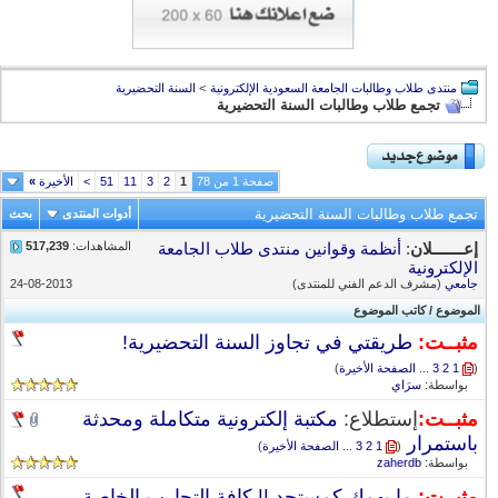
منتدى طلاب وطالبات الجامعة السعودية الإلكترونية
>
السنة التحضيرية
تجمع طلاب وطالبات السنة التحضيرية
صفحة 1 من 78
1
2
3
11
51
>
الأخيرة
»
تجمع طلاب وطالبات السنة التحضيرية
أدوات المنتدى
بحث
المشاهدات:
517,239
إعـــــــلان
:
أنظمة وقوانين منتدى طلاب الجامعة
الإلكترونية
جامعي
(مشرف الدعم الفني للمنتدى)
24-08-2013
الموضوع
/
كاتب الموضوع
مثبــت:
طريقتي في تجاوز السنة التحضيرية!
(
1
2
3
...
الصفحة الأخيرة
)
بواسطة:
سرَاي
مثبــت:
إستطلاع:
مكتبة إلكترونية متكاملة ومحدثة
باستمرار
‏
(
1
2
3
...
الصفحة الأخيرة
)
بواسطة:
zaherdb
مثبــت:
ما يهمك كمستجد || كافة التجارب الخاصة