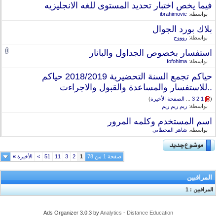
فيما يخص اختبار تحديد المستوى للغه الانجليزيه
بواسطة:
ibrahimovic
بلاك بورد الجوال
بواسطة:
روووح
استفسار بخصوص الجداول والبانار
بواسطة:
fofohima
حياكم تجمع السنة التحضيرية 2018/2019 حياكم
..للاستفسار والمساعدة والقبول والاجراءت
(
1
2
3
...
الصفحة الأخيرة
)
بواسطة:
ريم ريم ريم
اسم المستخدم وكلمه المرور
بواسطة:
شاهر القحطاني
صفحة 1 من 78
1
2
3
11
51
>
الأخيرة
»
المراقبين
المراقبين : 1
Ads Organizer 3.0.3 by
Analytics
-
Distance Education