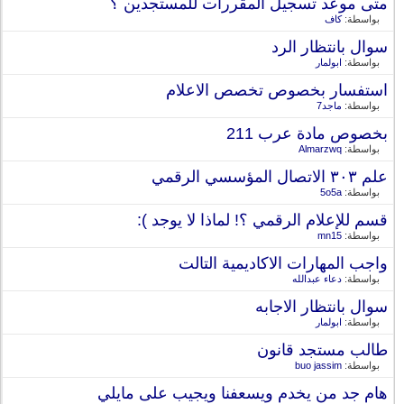
متى موعد تسجيل المقررات للمستجدين ؟
بواسطة:
كاف
سوال بانتظار الرد
بواسطة:
ابولمار
استفسار بخصوص تخصص الاعلام
بواسطة:
ماجد7
بخصوص مادة عرب 211
بواسطة:
Almarzwq
علم ٣٠٣ الاتصال المؤسسي الرقمي
بواسطة:
5o5a
قسم للإعلام الرقمي ؟! لماذا لا يوجد ):
بواسطة:
mn15
واجب المهارات الاكاديمية التالت
بواسطة:
دعاء عبدالله
سوال بانتظار الاجابه
بواسطة:
ابولمار
طالب مستجد قانون
بواسطة:
buo jassim
هام جد من يخدم ويسعفنا ويجيب على مايلي