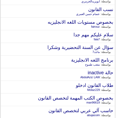
بواسطة:
ابويزيدالخزمري
نسب القانون
بواسطة:
عصام حسن العمري
بخصوص مستويات اللغه الانجليزيه
بواسطة:
fairouz
سلام عليكم مهم جدا
بواسطة:
faia7
سؤال عن السنة التحضيرية وشكرا
بواسطة:
ماجد7
برنامج اللغه الانجليزية
بواسطة:
متعب طموح
حالة inactive
بواسطة:
AbdulAziz LAW
طلاب القانون ادخلو
بواسطة:
Motaz229
بخصوص الكتب المهمة لتخصص القانون
بواسطة:
man96619
حاسب آلي عربي لتخصص القانون
بواسطة:
abujassim