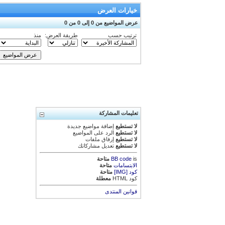
خيارات العرض
عرض المواضيع من 0 إلى 0 من 0
ترتيب حسب
طريقة العرض:
منذ
تعليمات المشاركة
لا تستطيع
إضافة مواضيع جديدة
لا تستطيع
الرد على المواضيع
لا تستطيع
إرفاق ملفات
لا تستطيع
تعديل مشاركاتك
is
BB code
متاحة
الابتسامات
متاحة
كود [IMG]
متاحة
كود HTML
معطلة
قوانين المنتدى