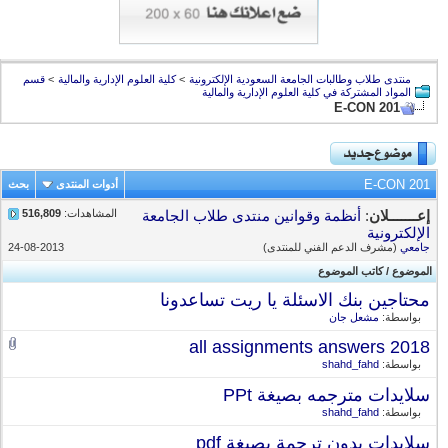
منتدى طلاب وطالبات الجامعة السعودية الإلكترونية
>
كلية العلوم الإدارية والمالية
>
قسم
المواد المشتركة في كلية العلوم الإدارية والمالية
​E-CON 201
​E-CON 201
أدوات المنتدى
بحث
المشاهدات:
516,809
إعـــــــلان
:
أنظمة وقوانين منتدى طلاب الجامعة
الإلكترونية
جامعي
(مشرف الدعم الفني للمنتدى)
24-08-2013
الموضوع
/
كاتب الموضوع
محتاجين بنك الاسئلة يا ريت تساعدونا
بواسطة:
مشعل جان
all assignments answers 2018
بواسطة:
shahd_fahd
سلايدات مترجمه بصيغة PPt
بواسطة:
shahd_fahd
سلايدات بدون ترجمة بصيغة pdf