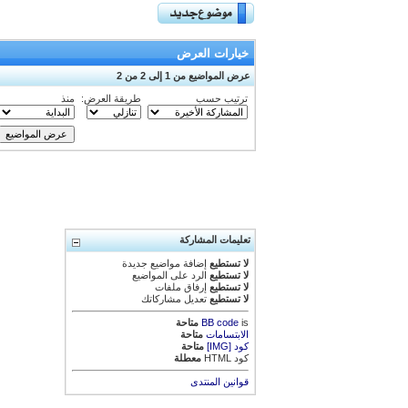
خيارات العرض
عرض المواضيع من 1 إلى 2 من 2
ترتيب حسب
طريقة العرض:
منذ
تعليمات المشاركة
لا تستطيع
إضافة مواضيع جديدة
لا تستطيع
الرد على المواضيع
لا تستطيع
إرفاق ملفات
لا تستطيع
تعديل مشاركاتك
is
BB code
متاحة
الابتسامات
متاحة
كود [IMG]
متاحة
كود HTML
معطلة
قوانين المنتدى