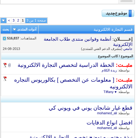
صفحة 1 من 3
1
2
3
>
قسم التجارة الالكترونية
أدوات المنتدى
بحث
المشاهدات:
516,837
إعـــــــلان
:
أنظمة وقوانين منتدى طلاب الجامعة
الإلكترونية
جامعي
(مشرف الدعم الفني للمنتدى)
24-08-2013
الموضوع
/
كاتب الموضوع
مثبــت:
الخطة الدراسية لتخصص التجارة الالكترونية
بواسطة:
زبدة الكلام
مثبــت:
[ معلومات عن التخصص ] بكالوريوس التجاره
الالكترونيه
بواسطة:
♥ Tiffany
قطع غيار شانجان يوني في ويوني كي
بواسطة:
mohamed_ali
افضل انواع الدفايات
بواسطة:
mohamed_ali
نبذة مختصره توضح تخصص التجارة الالكترونية