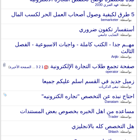
بواسطة:
فهد العنزي 2030
5 طرق لكيفية وصول أصحاب العمل الحر لكسب المال
بواسطة:
bemarketer
أستفسار تكفون ضروري
بواسطة:
الشايب جامعي
مهــم جدا - الكتب كاملة - واجبات الاسبوعية - الفصل
الثالث
بواسطة:
Anjlo
صفحة تجمع طلاب التجارة الإلكترونية
‏
(
1
2
3
...
الصفحة الأخيرة
)
بواسطة:
operator
زميل جديد في القسم اسلم عليكم جميعا
بواسطة:
تبقى الذكريات
احتاج نبذه عن التخصص "تجاره الكترونيه"
بواسطة:
Danatam
مساعده من اهل الخبره بخصوص بعض المستندات
بواسطة:
Trader
هل التخصص كله بالانجليزي
بواسطة:
Shlash