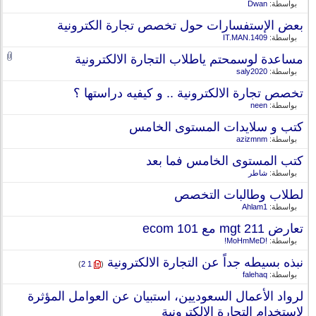
بواسطة:
Dwan
بعض الإستفسارات حول تخصص تجارة الكترونية
بواسطة:
IT.MAN.1409
مساعدة لوسمحتم ياطلاب التجارة الالكترونية
بواسطة:
saly2020
تخصص تجارة الالكترونية .. و كيفيه دراستها ؟
بواسطة:
neen
كتب و سلايدات المستوى الخامس
بواسطة:
azizmnm
كتب المستوى الخامس فما بعد
بواسطة:
شاطر
لطلاب وطالبات التخصص
بواسطة:
Ahlam1
تعارض mgt 211 مع ecom 101
بواسطة:
!MoHmMeD!
نبذه بسيطه جداً عن التجارة الالكترونية
‏
)
2
1
(
بواسطة:
falehaq
لرواد الأعمال السعوديين، استبيان عن العوامل المؤثرة
لاستخدام التجارة الالكترونية