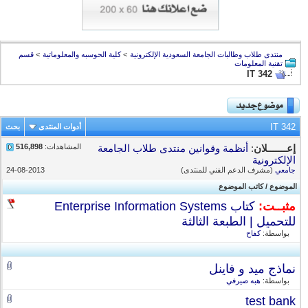
منتدى طلاب وطالبات الجامعة السعودية الإلكترونية
>
كلية الحوسبه والمعلوماتية
>
قسم
تقنية المعلومات
IT 342
IT 342
أدوات المنتدى
بحث
المشاهدات:
516,898
إعـــــــلان
:
أنظمة وقوانين منتدى طلاب الجامعة
الإلكترونية
جامعي
(مشرف الدعم الفني للمنتدى)
24-08-2013
الموضوع
/
كاتب الموضوع
مثبــت:
كتاب Enterprise Information Systems
للتحميل | الطبعة الثالثة
بواسطة:
كفاح
نماذج ميد و فاينل
بواسطة:
هبه صيرفي
test bank