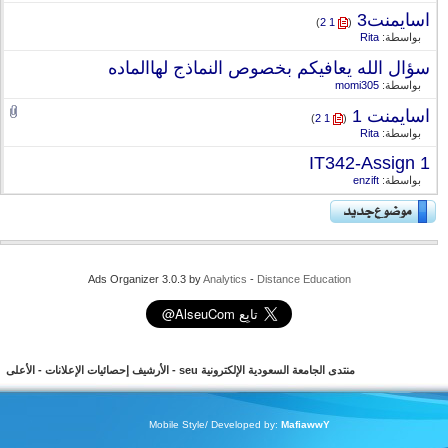
اسايمنت3
‏
)
2
1
(
بواسطة:
Rita
سؤال الله يعافيكم بخصوص النماذج لهاالماده
بواسطة:
momi305
اسايمنت 1
‏
)
2
1
(
بواسطة:
Rita
IT342-Assign 1
بواسطة:
enzift
Ads Organizer 3.0.3 by
Analytics
-
Distance Education
منتدى الجامعة السعودية الإلكترونية seu
-
الأرشيف
إحصائيات الإعلانات
-
الأعلى
Mobile Style/ Developed by:
MafiawwY