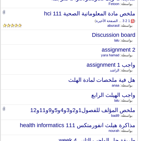
بواسطة:
Fetoon
ملخص مادة المعلوماتية الصحية hci 111
(
1
2
3
...
الصفحة الأخيرة
)
بواسطة:
aburasil
Discussion board
بواسطة:
lalu
assignment 2
بواسطة:
yara hamad
واجب assignment 1
بواسطة:
الراشد
هل فية ملخصات لمادة الهلث
بواسطة:
anaa
واجب الهيلث الرابع
بواسطة:
lalu
ملخص المؤلف للفصول1و2و3و4و5و9و11و12
بواسطة:
badi9
مذاكرة هيلث انفورمتكس 111 health informatics
بواسطة:
nourah
طريقة حل الواجب الثاني week 4