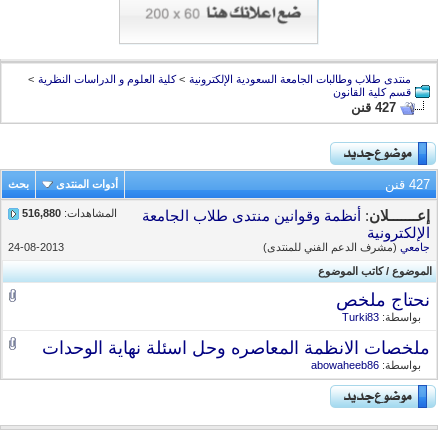
منتدى طلاب وطالبات الجامعة السعودية الإلكترونية
>
كلية العلوم و الدراسات النظرية
>
قسم كلية القانون
427 قنن
427 قنن
أدوات المنتدى
بحث
المشاهدات:
516,880
إعـــــــلان
:
أنظمة وقوانين منتدى طلاب الجامعة
الإلكترونية
جامعي
(مشرف الدعم الفني للمنتدى)
24-08-2013
الموضوع
/
كاتب الموضوع
نحتاج ملخص
بواسطة:
Turki83
ملخصات الانظمة المعاصره وحل اسئلة نهاية الوحدات
بواسطة:
abowaheeb86