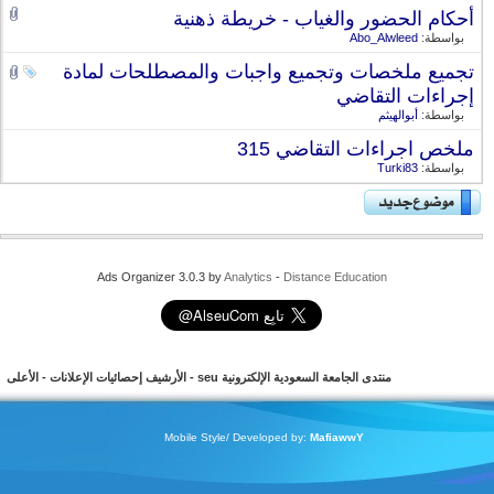
أحكام الحضور والغياب - خريطة ذهنية
بواسطة:
Abo_Alwleed
تجميع ملخصات وتجميع واجبات والمصطلحات لمادة
إجراءات التقاضي
بواسطة:
أبوالهيثم
ملخص اجراءات التقاضي 315
بواسطة:
Turki83
Ads Organizer 3.0.3 by
Analytics
-
Distance Education
منتدى الجامعة السعودية الإلكترونية seu
-
الأرشيف
إحصائيات الإعلانات
-
الأعلى
Mobile Style/ Developed by:
MafiawwY