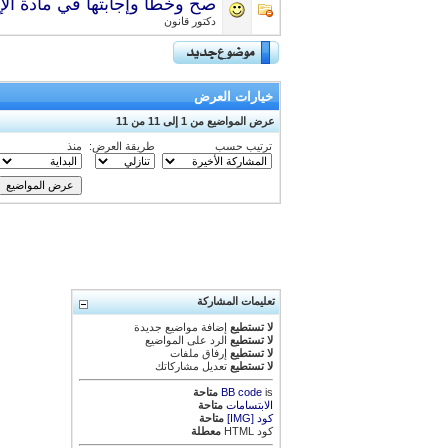
صح وخطأ وإجابتها في مادة الإ
دكتور قانون
خيارات العرض
عرض المواضيع من 1 إلى 11 من 11
ترتيب حسب
طريقة العرض:
منذ
تعليمات المشاركة
لا تستطيع
إضافة مواضيع جديدة
لا تستطيع
الرد على المواضيع
لا تستطيع
إرفاق ملفات
لا تستطيع
تعديل مشاركاتك
is
BB code
متاحة
الابتسامات
متاحة
كود [IMG]
متاحة
كود HTML
معطلة