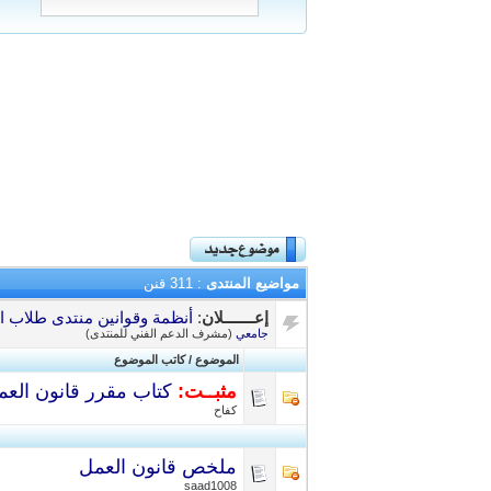
مواضيع المنتدى
: 311 قنن
إعـــــــلان
:
أنظمة وقوانين منتدى طلاب ال
جامعي
(مشرف الدعم الفني للمنتدى)
الموضوع
/
كاتب الموضوع
مثبــت:
كتاب مقرر قانون العمل والتا
كفاح
ملخص قانون العمل
saad1008