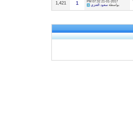
07:32 PM
21-01-2017
1
1,421
بواسطة
سعود العنزي