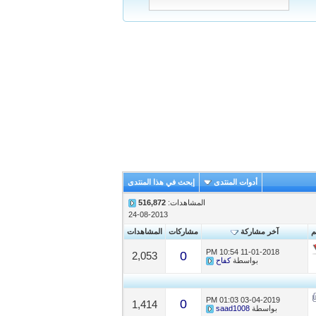
أدوات المنتدى
إبحث في هذا المنتدى
المشاهدات:
516,872
24-08-2013
م
آخر مشاركة
مشاركات
المشاهدات
10:54 PM
11-01-2018
0
2,053
بواسطة
كفاح
01:03 PM
03-04-2019
0
1,414
بواسطة
saad1008