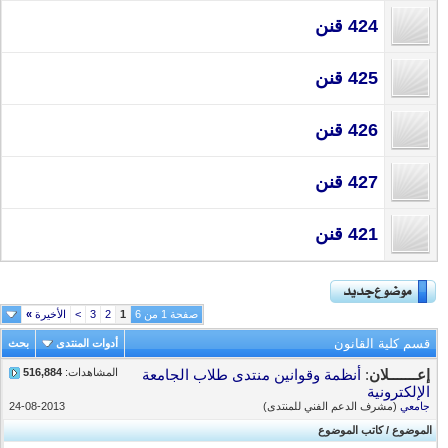
424 قنن
425 قنن
426 قنن
427 قنن
421 قنن
صفحة 1 من 6
1
2
3
>
الأخيرة
»
قسم كلية القانون
أدوات المنتدى
بحث
المشاهدات:
516,884
إعـــــــلان
:
أنظمة وقوانين منتدى طلاب الجامعة
الإلكترونية
جامعي
(مشرف الدعم الفني للمنتدى)
24-08-2013
الموضوع
/
كاتب الموضوع