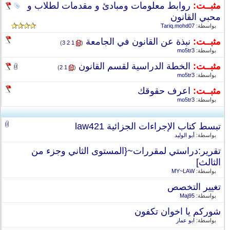
مثبــت:
روابط معلومات ومبادئ و مقدمات لطلاب و
محبي القانون
بواسطة:
Tariq.mohd07
مثبــت:
نبذة عن القانون في الجامعة
‏
)
3
2
1
(
بواسطة:
mo5tr3
مثبــت:
الخطة الدراسية لقسم القانون
‏
)
2
1
(
بواسطة:
mo5tr3
مثبــت:
اعرف حقوقك
بواسطة:
mo5tr3
تبسط كتاب الإجراءات الجزائية law421
بواسطة:
أبو الوليد
تقرير:دراستي لمقررات~{المستوى الثاني وجزء من
الثالث]
بواسطة:
MY~LAW
تغيير التخصص
بواسطة:
Maj95
شوركم يا اخوان تكفون
بواسطة:
ابو عمار