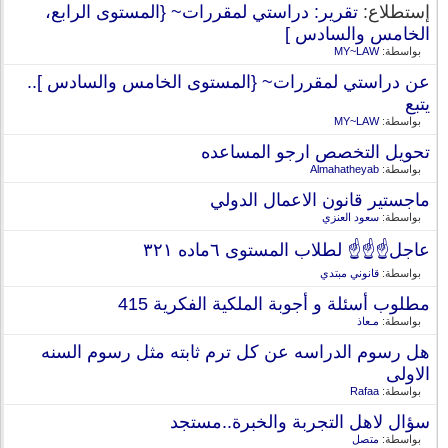
إستطلاع:
تقرير: دراستي لمقررات~ {المستوى الرابع،
الخامس والسادس ]
بواسطة:
MY~LAW
عن دراستي لمقررات~ {المستوى الخامس والسادس ]..
يتبع
بواسطة:
MY~LAW
تحويل التخصص ارجو المساعده
بواسطة:
Almahatheyab
ماجستير قانون الاعمال الدولي
بواسطة:
سعود العنزي
عاجل☝️☝️☝️ لطلاب المستوى ٦ماده ٣٢١
بواسطة:
قانوني مبتدي
مطلوب أسئلة و أجوبة الملكية الفكرية 415
بواسطة:
مـعاذ
هل رسوم الدراسه عن كل ترم ثابته مثل رسوم السنه
الاولى
بواسطة:
Rafaa
سؤال لاهل التجربة والخبرة..مستجد
بواسطة:
متصل