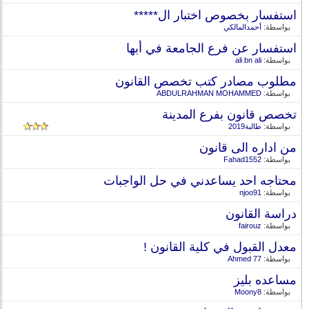
استفسار بخصوص اختبار ال*****
بواسطة:
أحمدالمالكي
استفسار عن فرع الجامعة في أبها
بواسطة:
ali bn ali
مطلوب مصادر كتب تخصص القانون
بواسطة:
ABDULRAHMAN MOHAMMED
تخصص قانون بفرع المدينة
بواسطة:
طالبة2019
من اداره الى قانون
بواسطة:
Fahad1552
محتاجه احد يساعدني في حل الواجبات
بواسطة:
njoo91
دراسة القانون
بواسطة:
fairouz
معدل القبول في كلية القانون !
بواسطة:
Ahmed 77
مساعده بليز
بواسطة:
Moony8