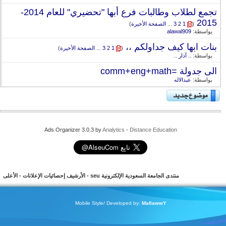
تجمع لطلاب وطالبات فرع أبها "تحضيري" للعام 2014-
2015
‏
(
1
2
3
...
الصفحة الأخيرة
)
بواسطة:
alawal909
بنات ابها كيف جداولكم ،،
‏
(
1
2
3
...
الصفحة الأخيرة
)
بواسطة:
.. آذار ..
الى جدولة =comm+eng+math
بواسطة:
عبدالاله
Ads Organizer 3.0.3 by
Analytics
-
Distance Education
منتدى الجامعة السعودية الإلكترونية seu
-
الأرشيف
إحصائيات الإعلانات
-
الأعلى
Mobile Style/ Developed by:
MafiawwY