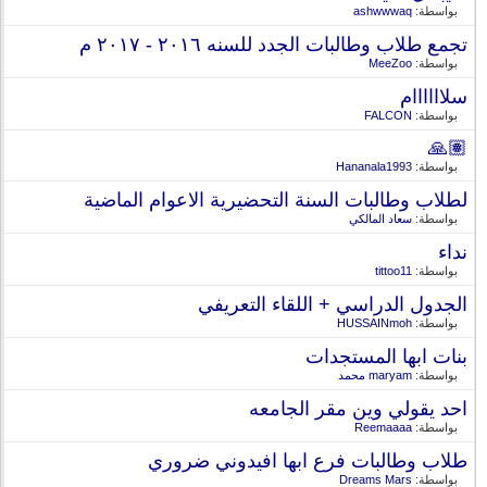
بواسطة:
ashwwwaq
تجمع طلاب وطالبات الجدد للسنه ٢٠١٦ - ٢٠١٧ م
بواسطة:
MeeZoo
سلاااااام
بواسطة:
FALCON
🙏🏽
بواسطة:
Hananala1993
لطلاب وطالبات السنة التحضيرية الاعوام الماضية
بواسطة:
سعاد المالكي
نداء
بواسطة:
tittoo11
الجدول الدراسي + اللقاء التعريفي
بواسطة:
HUSSAINmoh
بنات ابها المستجدات
بواسطة:
maryam محمد
احد يقولي وين مقر الجامعه
بواسطة:
Reemaaaa
طلاب وطالبات فرع ابها افيدوني ضروري
بواسطة:
Dreams Mars