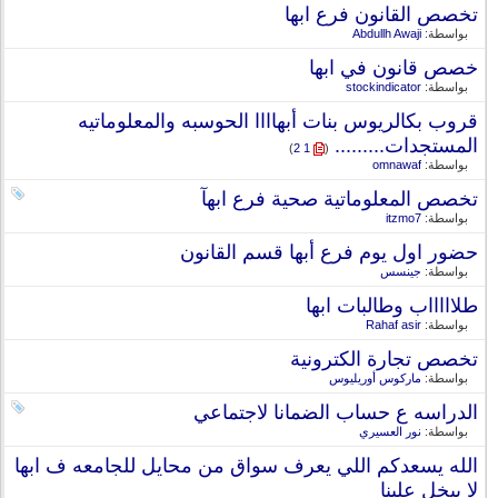
تخصص القانون فرع ابها
بواسطة:
Abdullh Awaji
خصص قانون في ابها
بواسطة:
stockindicator
قروب بكالريوس بنات أبهاااا الحوسبه والمعلوماتيه
المستجدات.........
‏
)
2
1
(
بواسطة:
omnawaf
تخصص المعلوماتية صحية فرع ابهآ
بواسطة:
itzmo7
حضور اول يوم فرع أبها قسم القانون
بواسطة:
جينسس
طلاااااب وطالبات ابها
بواسطة:
Rahaf asir
تخصص تجارة الكترونية
بواسطة:
ماركوس أوريليوس
الدراسه ع حساب الضمانا لاجتماعي
بواسطة:
نور العسيري
الله يسعدكم اللي يعرف سواق من محايل للجامعه ف ابها
لا يبخل علينا