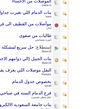
الموصلات من الاحساء
maha m
بنات الدمام اللي تغيرت جداوله
kemi
موآصلات من القطيف الى فرع 
آمان
طالبات من صفوى
اميره ببتسامتي
إستطلاع:
حل سريع لمشكلة ال
3beer10
بنات الجبيل (الي دوامهم الاحد
3beer10
النقل موصلات اللي يعرف يقو
Rawan1
بخصوص جدول الدمام
sara0
فرع الدمام السنه في صباحي
حلم ينتظر تفسيره
بنات جامعة السعوديه الالكترون
وجدان علي