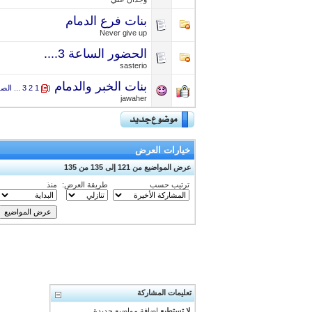
بنات فرع الدمام
Never give up
الحضور الساعة 3....
sasterio
بنات الخبر والدمام
‏
(
1
2
3
...
الصف
jawaher
خيارات العرض
عرض المواضيع من 121 إلى 135 من 135
ترتيب حسب
طريقة العرض:
منذ
تعليمات المشاركة
لا تستطيع
إضافة مواضيع جديدة