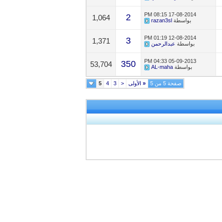
08:15 PM
17-08-2014
2
1,064
بواسطة
razan3sl
01:19 PM
12-08-2014
3
1,371
بواسطة
عبدالرحمن
04:33 PM
05-09-2013
350
53,704
بواسطة
AL-maha
صفحة 5 من 5
«
الأولى
<
3
4
5