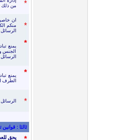
إدارة ال
*
من ذلك ب
ان خاصي
*
منكم الك
الرسائل 
*
يمنع تبا
الجنس وم
الرسائل
*
يمنع تبا
الطرف ال
*
الرسائل 
ثالثا : قوانين
*
يحق للعض