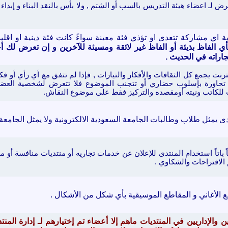
رض لـ اعضاء هيئة التدريس بالسب أو الشتم , ولا بأس بالنقد البناء و إبدا
بة اي مشاركة تتعدى او تؤذي فئة معينة سواءً كانت فئة دينية او اقلي
أي الفاظ بذيئة أو الفاظ غير لائقة ومسيئة للآخرين
و إن تعرض لك أحد 
راته في الحديث .
نترنت يجمع كل الثقافات والأفكار والتيارات , فإذا لم تتفق مع أي رأي أو 
 تحاورة
بإسلوب حضاري
أو تتجنب الموضوع
فلا
ت
تعرض لشخصية العضو ع
ت للكاتب ونيته أومقصده
والتركيز فقط على موضوع النقاش.
دى يمثل طلاب وطالبات الجامعة السعودية الالكترونية ولا يمثل الجامع
ً باتاً استخدام المنتدى للإعلان عن خدمات تجاريه
أو منتديات منافسة أو م
لاقتراحات والشكاوي .
 الأغاني و المقاطع الموسيقية بأي شكل من الأشكال .
 والإداريين في المنتديات ماهم إلا أعضاء تم إختيارهم لـ إدارة الم