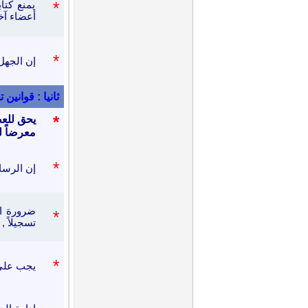
*
يمنع كتا
أعضاء آخ
*
إن الجهل
ثانيا : قواني
*
يحق للعض
معرضاً ل
*
إن الرسا
ضرورة ا
*
تسجيلاً ,
*
يجب على 