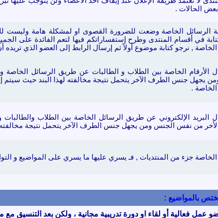
منتدى لا تعتمد طريقة الإعلان عند إيقاف أحد الأعضاء ولن يتوجب عليها تب
عض الحالات .
ة الرسائل
الخاصة
وضعت للضرورة القصوى او لمشكلة هامة وليست لل
تابة في أقسام المنتدى
وطرح إستفساراتكم فيها
لتعم الفائدة على الجميع
الخاصة , نرجو كتابة موضوع أولاً ثم إرسال الرابط إلى العضو الذي تريده أ
دل الأرقام الخاصة بين الطلاب و الطالبات عن طريق الرسائل
الخاصة
و
ن يجهل جنس الطرف الآخر يتحمل نتيجة مخالفته لهذا البند حيث سيتم إ
الخاصة
.
دل البريد الإلكتروني عن طريق الرسائل
الخاصة
بين الطلاب والطالبات 
أخر من نفس الجنس ومن يجهل جنس الطرف الآخر يتحمل نتيجة مخالفته له
الخاصة جزء من المنتديات , فـ يسري عليها ما يسري على المواضيع و التواق
 تختص بالمواضيع :
و عمل فعالية أو لقاء او دورة تدريبية مجانية ، ولكن بعد التنسيق م