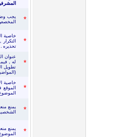
المشرفين
يجب وضع
*
المخصص 
خاصية ال
*
التكرار
تحذيره .
عنوان ال
*
له
, فيمن
تطويل ال
(المواضيع
خاصية ال
*
الموقع ف
الموضوع 
يمنع منعا
*
الشخصية
*
الموضوع 