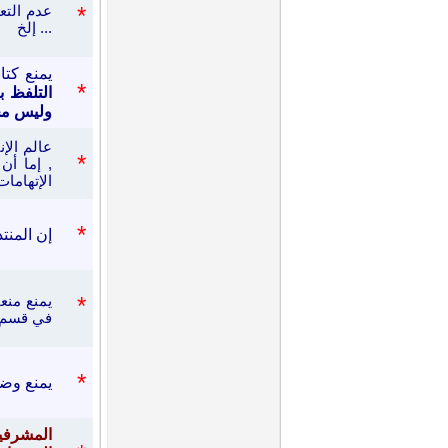
*
عدم التع
... إلخ
يمنع كتا
*
التلفظ ب
وليس مجا
عالم الإ
*
, إما أن
الإتهاما
*
إن المنت
*
يمنع منعا
في قسم ا
*
يمنع وضع
المشرفين