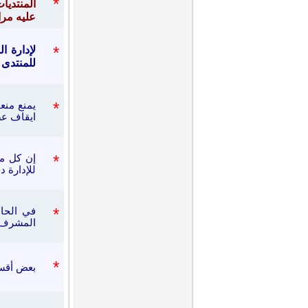
*
المنتديا
عليه مرا
*
لإدارة ا
للمنتدى ي
*
يمنع منعا
ايقاف ع
*
إن كل م
للإدارة د
*
في الحال
المشرف ل
*
بعض أقسا