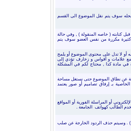
حله سوف يتم نقل الموضوع الى
القسم
 كتابته ( خاصه المنقولة ) , وفي حالة
 كثيرة مكررة من نفس العضو سوف يتم
مه أو لا تدل على محتوى الموضوع
أو يلمح
وضع علامات و أقواس و زخارف تؤدي إلى
 في مادة كذا , محتاج لكم في المشكلة
جة عن نطاق الموضوع
حتى نستغل مساحة
الخاصية بـ إرفاق تصاميم أو صور يعتمد
لإلكتروني أو المراسلة الفورية أو المواقع
تخدم الطالب كهواتف الجامعة
.
نع منعا باتاً الخروج عن صلب الموضوع و جعله ساحة للمناقشات الجانبية ( chat ) . وسيتم حذف الردود الخارجة عن صلب