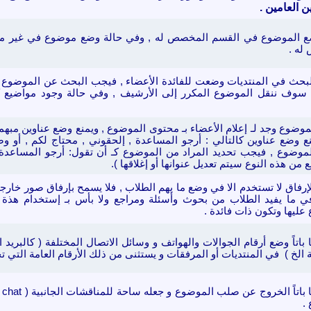
 العامين .
 الموضوع في القسم المخصص
له ,
وفي حالة وضع موضوع في غير م
له .
بحث في المنتديات وضعت للفائدة الأعضاء , فيجب البحث عن الموضوع قبل
 , سوف ننقل الموضوع المكرر إلى الأرشيف , وفي حالة وجود مواضيع
موضوع وجد لـ إعلام الأعضاء بـ محتوى الموضوع , ويمنع وضع عناوين مبه
ع وضع عناوين كالتالي : أرجو المساعدة , إلحقوني , محتاج لكم , أو 
موضوع , فيجب تحديد المراد من الموضوع كـ أن تقول: أرجو المساعدة
 من هذه النوع سيتم تعديل عنوانها أو إغلاقها )
.
إرفاق لا تستخدم الا في وضع ما يهم الطلاب , فلا يسمح بإرفاق صور خار
ي ما يفيد الطلاب من بحوث وأسئلة ومراجع
ولا بأس بـ إستخدام هذة 
عليها
وتكون ذات فائدة .
 باتاً وضع أرقام الجوالات والهواتف و وسائل الاتصال المختلفة ( كالبريد ا
 الخ ) في
المنتديات
أ
و المرفقات و
يستثنى من ذلك الأرقام العامة التي 
يم
.