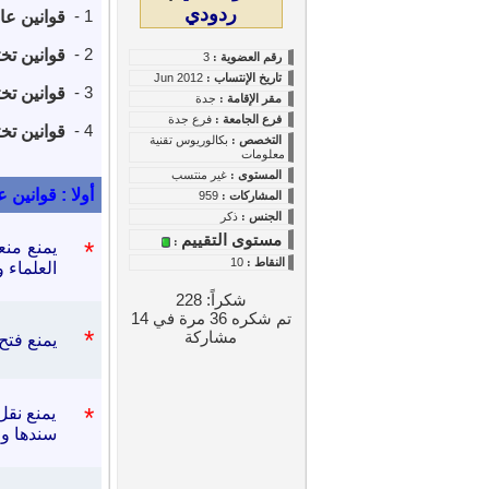
ردودي
1 -
قوانين عا
2 -
قوانين تخ
رقم العضوية :
3
تاريخ
الإنتساب
:
Jun 2012
3 -
قوانين تخ
مقر الإقامة :
جدة
فرع الجامعة :
فرع جدة
4 -
قوانين تخت
التخصص :
بكالوريوس تقنية
معلومات
المستوى
:
غير منتسب
أولا : قوانين ع
المشاركات :
959
الجنس :
ذكر
مستوى التقييم
:
*
يمنع منع
النقاط
:
10
العلماء و
شكراً: 228
تم شكره 36 مرة في 14
*
مشاركة
يمنع فتح
*
يمنع نقل
سندها و 