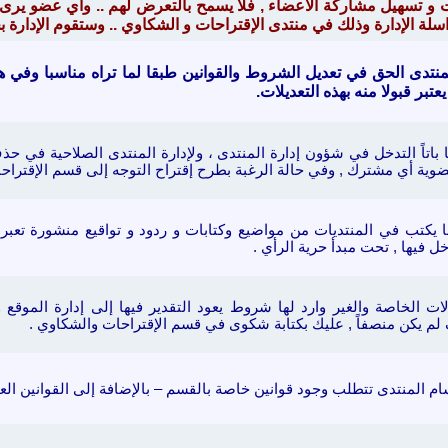
ت و تسهيل مشاركة الاعضاء , فلا يسمح بالتعرض لهم .. واي عضو يرى
سلة الإدارة وذلك في منتدى الإقتراحات و الشكاوي .. وستقوم الإدا
لمنتدى الحق في تعديل الشروط والقوانين طبقا لما تراه مناسبا وفي ه
عتبر قبولا منه بهذه التعديلات.
 باتاً التدخل في شؤون إدارة المنتدى
، ولإدارة المنتدى الصلاحية في حذ
ضوية أي مشترك
, وفي حالة الرغبة بطرح إقتراح التوجه إلى قسم الإقتراح
ا يكتب في المنتديات من
مواضيع وكتابات
و ردود و تواقيع
منشورة تعبر
خل فيها , تحت مبدأ حرية الرأي .
ات الخاصة والغير وارد لها شروط يعود التقدير فيها إلى إدارة الموق
م يكن منصفاً , عليك بكتابة شكوى في قسم الإقتراحات والشكاوي .
م المنتدى تتطلب وجود قوانين خاصة بالقسم –
بالإضافة إلى القوانين الع