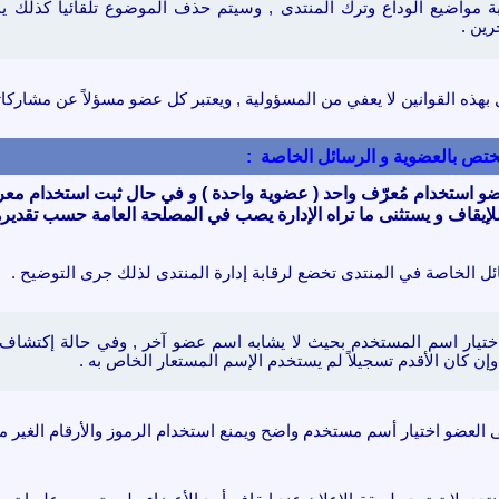
بة مواضيع الوداع وترك المنتدى , وسيتم حذف الموضوع تلقائيا كذلك ي
رين .
 بهذه القوانين لا يعفي من المسؤولية , ويعتبر كل عضو مسؤلاً عن مشاركاته
ن تختص بالعضوية و الرسائل الخاصة :
و استخدام مُعرّف واحد ( عضوية واحدة ) و في حال ثبت استخدام معر
لإيقاف و يستثنى ما تراه الإدارة يصب في المصلحة العامة حسب تقديرها
ئل الخاصة في المنتدى تخضع لرقابة إدارة المنتدى لذلك جرى التوضيح .
ختيار اسم المستخدم بحيث لا يشابه اسم عضو آخر
, وفي حالة إكتشاف 
 وإن كان الأقدم تسجيلاً لم يستخدم الإسم المستعار الخاص به
.
العضو اختيار أسم مستخدم واضح ويمنع استخدام الرموز والأرقام الغير معرو