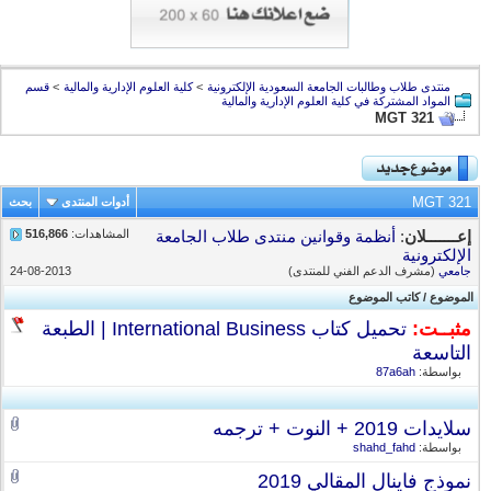
منتدى طلاب وطالبات الجامعة السعودية الإلكترونية
>
كلية العلوم الإدارية والمالية
>
قسم
المواد المشتركة في كلية العلوم الإدارية والمالية
MGT 321
MGT 321
أدوات المنتدى
بحث
المشاهدات:
516,866
إعـــــــلان
:
أنظمة وقوانين منتدى طلاب الجامعة
الإلكترونية
جامعي
(مشرف الدعم الفني للمنتدى)
24-08-2013
الموضوع
/
كاتب الموضوع
مثبــت:
تحميل كتاب International Business | الطبعة
التاسعة
بواسطة:
87a6ah
سلايدات 2019 + النوت + ترجمه
بواسطة:
shahd_fahd
نموذج فاينال المقالي 2019