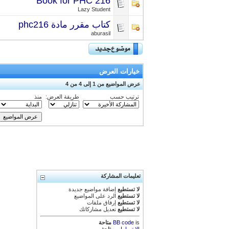
Book for PHC 216
Lazy Student
كتاب مقرر مادة phc216
aburasil
خيارات العرض
عرض المواضيع من 1 إلى 4 من 4
ترتيب حسب
طريقة العرض:
منذ
تعليمات المشاركة
لا تستطيع
إضافة مواضيع جديدة
لا تستطيع
الرد على المواضيع
لا تستطيع
إرفاق ملفات
لا تستطيع
تعديل مشاركاتك
is
BB code
متاحة