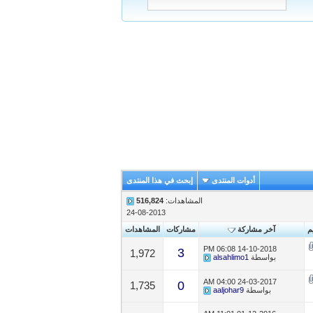
أدوات المنتدى
إبحث في هذا المنتدى
المشاهدات:
516,824
24-08-2013
يم
آخر مشاركة
مشاركات
المشاهدات
06:08 PM
14-10-2018
3
1,972
بواسطة
alsahlimo1
04:00 AM
24-03-2017
0
1,735
بواسطة
aaljohar9