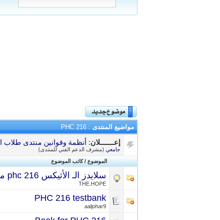
مواضيع المنتدى
: PHC 216
إعـــــــلان
:
أنظمة وقوانين منتدى طلاب ال
جامعي
(مشرف الدعم الفني للمنتدى)
الموضوع
/
كاتب الموضوع
سلايدز الـ الأثيكس phc 216 مترجم.
THE.HOPE
PHC 216 testbank
aaljohar9