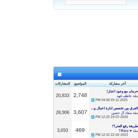
آخر مشاركة
المواضيع
المشاركات
حرمان مع وجود اعذار!
2,748
20,833
سطة
عاطف فهد
04:06 PM
03-11-2025
الفرق بين تخصص ادارة اعمال و...
3,607
28,906
سطة
سعاد آل حصين
12:20 PM
19-07-2026
طريقة رفع العذر؟!
469
3,693
سطة
♥ Tiffany
12:42 PM
22-02-2023