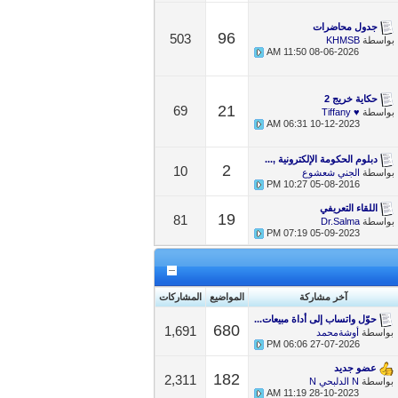
جدول محاضرات
96
503
بواسطة
KHMSB
11:50 AM
08-06-2026
حكاية خريج 2
21
69
بواسطة
♥ Tiffany
06:31 AM
10-12-2023
دبلوم الحكومة الإلكترونية ,...
2
10
بواسطة
الجني شعشوع
10:27 PM
05-08-2016
اللقاء التعريفي
19
81
بواسطة
Dr.Salma
07:19 PM
05-09-2023
آخر مشاركة
المواضيع
المشاركات
حوّل واتساب إلى أداة مبيعات...
680
1,691
بواسطة
أوشةمحمد
06:06 PM
27-07-2026
عضو جديد
182
2,311
بواسطة
N الدلبحي N
11:19 AM
28-10-2023