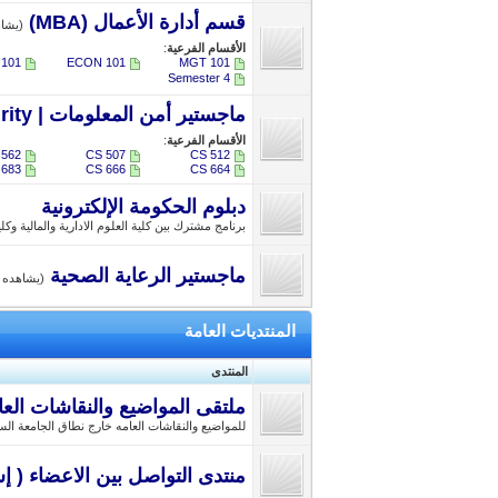
قسم أدارة الأعمال (MBA)
(يشاهده 
الأقسام الفرعية
:
 101
ECON 101
MGT 101
4 Semester
ماجستير أمن المعلومات | Master of Information Security
الأقسام الفرعية
:
 562
CS 507
CS 512
 683
CS 666
CS 664
دبلوم الحكومة الإلكترونية
برنامج مشترك بين كلية العلوم الادارية والمالية وكل
ماجستير الرعاية الصحية
(يشاهده 1 زائر)
المنتديات العامة
المنتدى
ملتقى المواضيع والنقاشات العا
للمواضيع والنقاشات العامه خارج نطاق الجامعة السع
منتدى التواصل بين الاعضاء ( إس