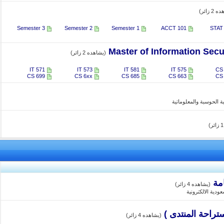
2 زائر)
3 Semester
2 Semester
1 Semester
ACCT 101
STAT
(يشاهده 2 زائر)
IT 571
IT 573
IT 581
IT 575
CS
CS 699
CS 6xx
CS 685
CS 663
CS
ية الحوسبة والمعلوماتية
مة
(يشاهده 4 زائر)
ودية الالكترونية
تراحة المنتدى )
(يشاهده 4 زائر)