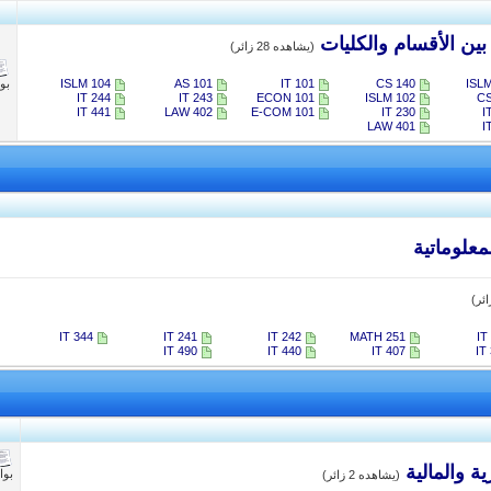
ين الأقسام والكليات
(يشاهده 28 زائر)
ISLM
CS 140
IT 101
AS 101​
ISLM 104​
بو
IT 244
IT 243
ECON 101
ISLM 102
CS
IT 441​
LAW 402
E-COM 101
IT 230
I
LAW 401
​
علوماتية
IT 344
IT 241
IT 242
MATH 251
IT
IT 490
IT 440
IT 407
IT
ة والمالية
بو
(يشاهده 2 زائر)