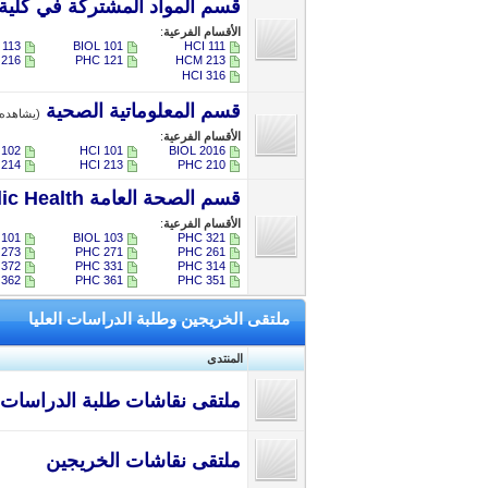
قسم المواد المشتركة في كلية 
الأقسام الفرعية
:
113
BIOL 101
HCI 111
216
PHC 121
HCM 213
HCI 316
قسم المعلوماتية الصحية
(يشاهده 7 زائر
الأقسام الفرعية
:
 102
HCI 101
BIOL 2016
214
HCI 213
PHC 210
قسم الصحة العامة Public Health
الأقسام الفرعية
:
101
BIOL 103
PHC 321
273
PHC 271
​PHC 261
 372
PHC 331
PHC 314
362
PHC 361
PHC 351
ملتقى الخريجين وطلبة الدراسات العليا
المنتدى
ملتقى نقاشات طلبة الدراسات ا
ملتقى نقاشات الخريجين