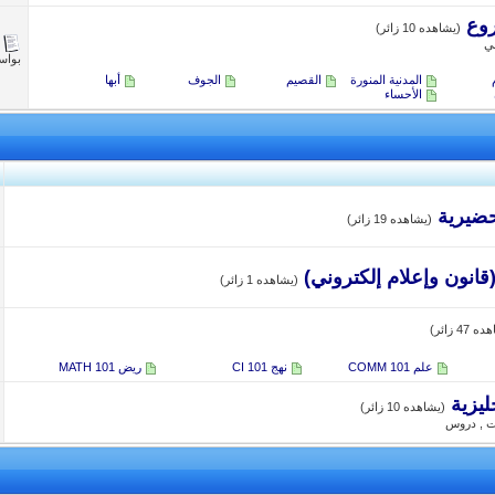
روع
(يشاهده 10 زائر)
مي
بوا
المدنية المنورة
القصيم
الجوف
أبها
الأحساء
حضيرية
(يشاهده 19 زائر)
انون وإعلام إلكتروني)
(يشاهده 1 زائر)
 47 زائر)
علم COMM 101
نهج CI 101
ريض MATH 101
(يشاهده 10 زائر)