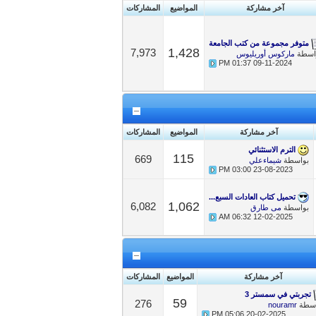
آخر مشاركة
المواضيع
المشاركات
متوفر مجموعة من كتب الجامعة
1,428
7,973
اسطة
ماركوس أوريليوس
01:37 PM
09-11-2024
آخر مشاركة
المواضيع
المشاركات
الترم الاستثنائي
115
669
بواسطة
شيماءعلي
03:00 PM
23-08-2023
تحميل كتاب العادات السبع...
1,062
6,082
بواسطة
مى طارق
06:32 AM
12-02-2025
آخر مشاركة
المواضيع
المشاركات
تجربتي في سمستر 3
59
276
اسطة
nouramr
05:06 PM
20-02-2025