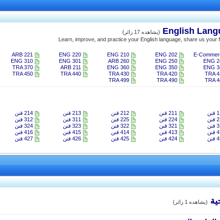
(يشاهده 17 زائر)
Learn, improve, and practice your English language, share us your f
ARB 221
ENG 220
ENG 210
ENG 202
E-Commer
ENG 310
ENG 301
ARB 260
ENG 250
ENG 2
TRA 370
ARB 211
ENG 360
ENG 350
ENG 3
TRA 450
TRA 440
TRA 430
TRA 420
TRA 4
TRA 499
TRA 490
TRA 4
نن
211 قنن
212 قنن
213 قنن
214 قنن
نن
224 قنن
225 قنن
311 قنن
312 قنن
نن
321 قنن
322 قنن
323 قنن
324 قنن
نن
413 قنن
414 قنن
415 قنن
416 قنن
نن
424 قنن
425 قنن
426 قنن
427 قنن
ية
(يشاهده 1 زائر)