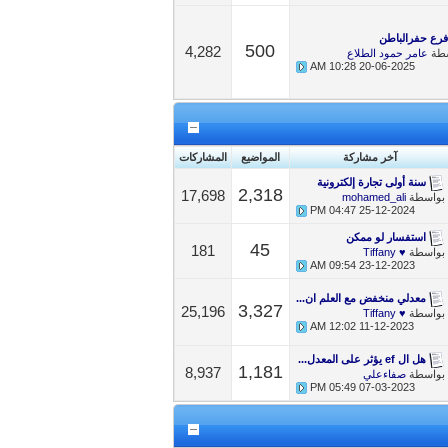
فرع حفرالباطن
500
4,282
سطة
عامر حمود الطلاع
10:28 AM
20-06-2025
آخر مشاركة
المواضيع
المشاركات
سنة أولى تجارة إلكترونية
2,318
17,698
بواسطة
mohamed_ali
04:47 PM
25-12-2024
استفسار لو ممكن
45
181
بواسطة
♥ Tiffany
09:54 AM
23-12-2023
معدلي منخفض مع العلم ان...
3,327
25,196
بواسطة
♥ Tiffany
12:02 AM
11-12-2023
هل ال ef يؤثر على المعدل...
1,181
8,937
بواسطة
صفاءعلي
05:49 PM
07-03-2023