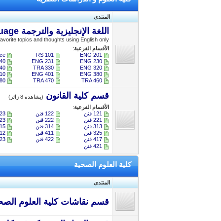
المنتدى
اللغة الإنجليزية والترجمة English Language
avorite topics and thoughts using English only
الأقسام الفرعية
:
ce
RS 101
ENG 201
40
ENG 231
ENG 230
40
TRA 330
ENG 320
10
ENG 401
ENG 380
80
TRA 470
TRA 460
قسم كلية القانون
(يشاهده 8 زائر)
الأقسام الفرعية
:
121 قنن
122 قنن
123 ق
221 قنن
222 قنن
223 ق
313 قنن
314 قنن
315 ق
325 قنن
411 قنن
412 ق
417 قنن
422 قنن
423 ق
421 قنن
كلية العلوم الصحية
المنتدى
قسم نقاشات كلية العلوم الصح