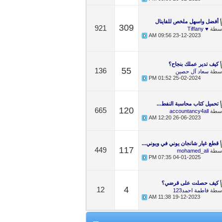
أفضل واسهل ملخص للفاينال
309
921
اسطة
♥ Tiffany
09:56 AM
23-12-2023
كيف تدير عملك بنجاح؟
55
136
اسطة
سعاد آل حصين
01:52 PM
25-02-2024
تحميل كتاب محاسبة النفط...
120
665
اسطة
accountancy4all
12:20 AM
26-06-2023
قطع غيار شانجان يوني في ويوني...
117
449
اسطة
mohamed_ali
07:35 PM
04-01-2025
كيف حصلت على قرضي؟
4
12
اسطة
فاطمة احمد123
11:38 AM
19-12-2023