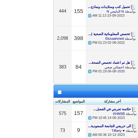
تحميل كتب وسلايدات ونماذج...
155
444
بواسطة
N الدلبحي N
11:13 AM
23-09-2023
تخصص المعلوماتية الصحية (...
398
2,098
بواسطة
Eissaahmed
01:23 PM
02-08-2022
هل تم اعتماد تخصص الصحة...
84
383
بواسطة
اخصائي صحي
01:19 PM
06-08-2020
آخر مشاركة
المواضيع
المشاركات
خلاصة تجربتي في الفصل...
157
575
بواسطة
KHMSB
10:45 PM
14-06-2023
الى خريجي الجامعة السعودية...
9
73
بواسطة
♥ Tiffany
06:36 AM
10-12-2023